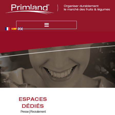
ACCUEIL
ACTUALITÉS
L'ENTREPRISE
Qui Sommes-Nous ?
Nos Valeurs
LA PRODUCTION
La Qualité
ESPACES
Primland en France
DÉDIÉS
Primland à l'International
Presse
|
Recrutement