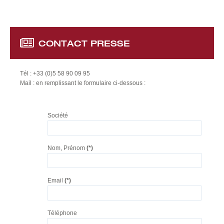
SAVOIR-FAIRE
Organisation de marchés
Recherche & développement
CONTACT
PRESSE
NOS PRODUITS
Kiwis
Tél : +33 (0)5 58 90 09 95
Mail : en remplissant le formulaire ci-dessous :
Baies Fruitières
Autres Productions
Société
CONTACT
Nom, Prénom
(*)
Email
(*)
Téléphone