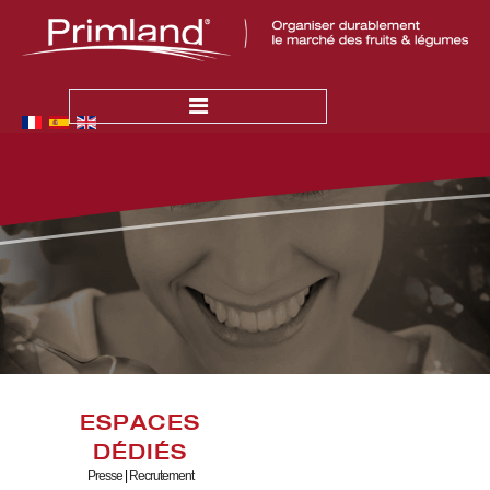
ACCUEIL
ACTUALITÉS
L'ENTREPRISE
Qui Sommes-Nous ?
Nos Valeurs
LA PRODUCTION
La Qualité
ESPACES
Primland en France
DÉDIÉS
Primland à l'International
Presse
|
Recrutement