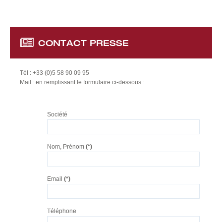
SAVOIR-FAIRE
Organisation de marchés
Recherche & développement
CONTACT
PRESSE
NOS PRODUITS
Kiwis
Tél : +33 (0)5 58 90 09 95
Mail : en remplissant le formulaire ci-dessous :
Baies Fruitières
Autres Productions
Société
CONTACT
Nom, Prénom
(*)
Email
(*)
Téléphone