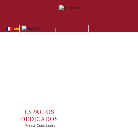
INICIO
ACTUALIDADES
LA EMPRESA
Quiénes Somos
Nuestros Valores
LA PRODUCCIÓN
La Calidad
ESPACIOS
DEDICADOS
Primland en Francia
Prensa
|
Contratación
Primland en el mundo