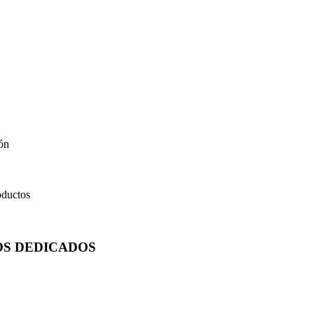
ón
oductos
OS
DEDICADOS