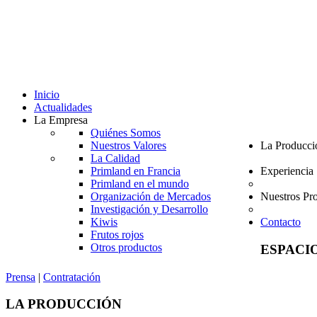
Inicio
Actualidades
La Empresa
Quiénes Somos
Nuestros Valores
La Producci
La Calidad
Primland en Francia
Experiencia
Primland en el mundo
Organización de Mercados
Nuestros Pr
Investigación y Desarrollo
Kiwis
Contacto
Frutos rojos
Otros productos
ESPACI
Prensa
|
Contratación
LA
PRODUCCIÓN